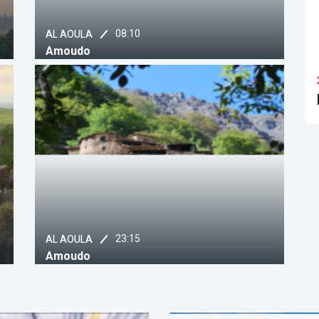
08:10
AL AOULA
Amoudo
Magazine
11:10
2M
Sabahiyat 2M
???? ??????? ????? ???? ??? ????? ??? ??
?????? ?????? ??? ???? ????? ???????
?????? ???????? ??????? ??????? ????????
?? ?????? ????? ???????? ????? ??????
??????? ??? ?????????
23:15
AL AOULA
Amoudo