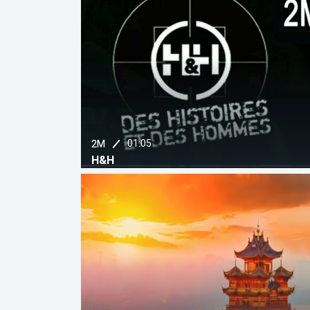
01:05
2M
H&H