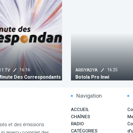
16:16
16:25
 1 TV
ARRIYADYA
Minute Des Correspondants
Botola Pro Inwi
Navigation
ACCUEIL
Co
CHAÎNES
Me
RADIO
Co
sés et des émissions
CATÉGORIES
d'u
 un aperçu complet des