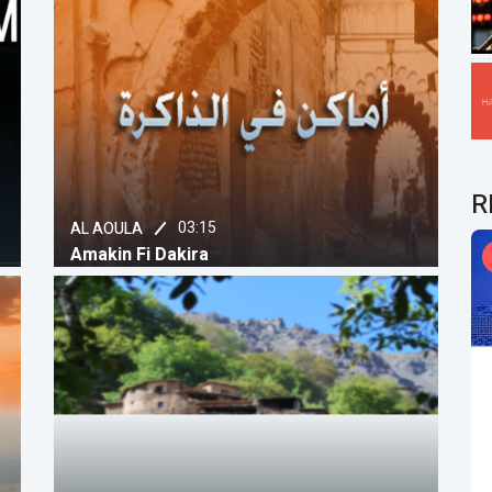
R
03:15
AL AOULA
Amakin Fi Dakira