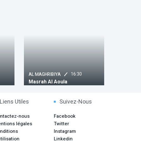
16:30
17
AL MAGHRIBIYA
2M
Masrah Al Aoula
Sabahiya
Liens Utiles
Suivez-Nous
ntactez-nous
Facebook
ntions légales
Twitter
nditions
Instagram
tilisation
Linkedin