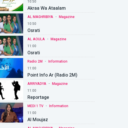
10:50
Akraa Wa Ataalam
-
AL MAGHRIBIYA
Magazine
10:50
Osrati
-
AL AOULA
Magazine
11:00
Osrati
-
Radio 2M
Information
11:00
Point Info Ar (Radio 2M)
-
ARRIYADYA
Magazine
11:00
Reportage
-
MEDI 1 TV
Information
11:00
Al Moujaz