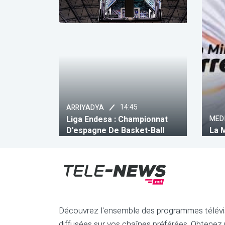
14:45
ARRIYADYA
Liga Endesa : Championnat
MEDI
D'espagne De Basket-Ball
La 
Découvrez l'ensemble des programmes télévi
diffusées sur vos chaînes préférées. Obtenez