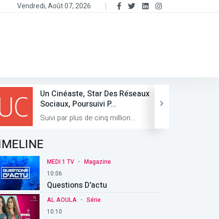
Vendredi, Août 07, 2026
Un Cinéaste, Star Des Réseaux
Sociaux, Poursuivi P...
Suivi par plus de cinq million...
IMELINE
-
MEDI 1 TV
Magazine
10:06
Questions D'actu
-
AL AOULA
Série
10:10