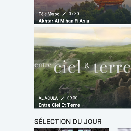
07:30
Télé Maroc
Akhtar Al Mihan Fi Asia
Information
21:15
2M
Al Massaiya
09:00
AL AOULA
Entre Ciel Et Terre
SÉLECTION DU JOUR