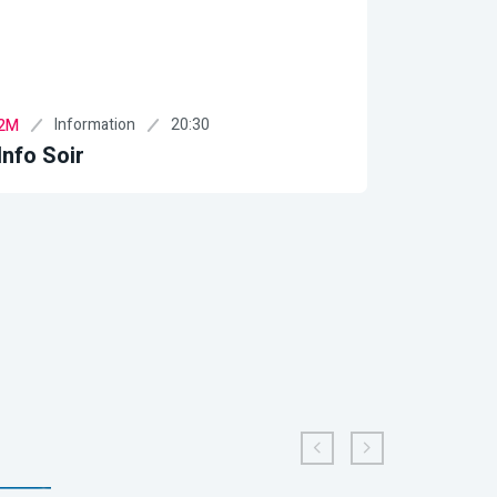
Information
20:30
In
2M
2M
Info Soir
Al Mass