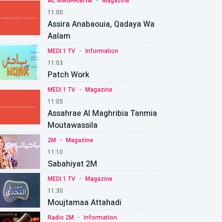
-
AL MAGHRIBIYA
Magazine
11:00
Assira Anabaouia, Qadaya Wa
Aalam
-
MEDI 1 TV
Information
11:03
Patch Work
-
MEDI 1 TV
Magazine
11:05
Assahrae Al Maghribia Tanmia
Moutawassila
-
2M
Magazine
11:10
Sabahiyat 2M
-
MEDI 1 TV
Magazine
11:30
Moujtamaa Attahadi
-
Radio 2M
Information