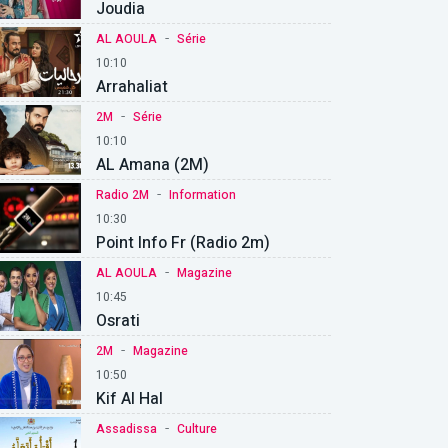
Joudia
-
AL AOULA
Série
10:10
Arrahaliat
-
2M
Série
10:10
AL Amana (2M)
-
Radio 2M
Information
10:30
Point Info Fr (Radio 2m)
-
AL AOULA
Magazine
10:45
Osrati
-
2M
Magazine
10:50
Kif Al Hal
-
Assadissa
Culture