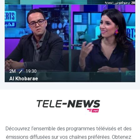
19:30
2M
Al Khobarae
Découvrez l'ensemble des programmes télévisés et des
émissions diffusées sur vos chaînes préférées. Obtenez