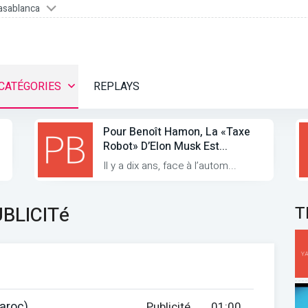
asablanca
CATÉGORIES
REPLAYS
Pour Benoît Hamon, La «taxe
Robot» D’Elon Musk Est...
Il y a dix ans, face à l’autom...
BLICITé
T
aroc)
Publicité
01:00