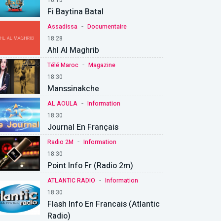
Fi Baytina Batal
-
Assadissa
Documentaire
18:28
Ahl Al Maghrib
-
Télé Maroc
Magazine
18:30
Manssinakche
-
AL AOULA
Information
18:30
Journal En Français
-
Radio 2M
Information
18:30
Point Info Fr (Radio 2m)
-
ATLANTIC RADIO
Information
18:30
Flash Info En Francais (Atlantic
Radio)