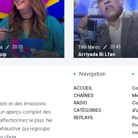
ARRIYADY
20:45
Télé Maroc
Women's 
Arriyada Bi Lfan
Morocco
Navigation
ACCUEIL
Co
CHAÎNES
Me
RADIO
Co
sés et des émissions
CATÉGORIES
d'u
 un aperçu complet des
REPLAYS
Pu
ffectionnez le plus. Ne
Po
xhaustive qui regroupe
co
s choix.