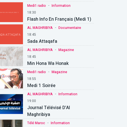
-
Medi1 radio
Information
18:30
Flash Info En Français (Medi 1)
-
AL MAGHRIBIYA
Documentaire
18:45
Sada Attaqafa
-
AL MAGHRIBIYA
Magazine
18:45
Min Hona Wa Honak
-
Medi1 radio
Magazine
18:55
Medi 1 Soirée
-
AL MAGHRIBIYA
Information
19:00
Journal Télévisé D’Al
Maghribiya
-
Télé Maroc
Information