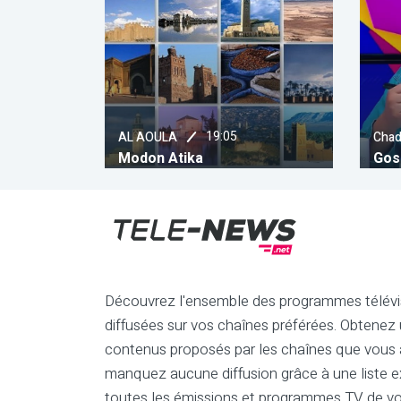
19:05
20:35
AOULA
Chada
on Atika
Gossip
Découvrez l'ensemble des programmes télévi
diffusées sur vos chaînes préférées. Obtenez
contenus proposés par les chaînes que vous a
manquez aucune diffusion grâce à une liste e
toutes les émissions et programmes TV de vo