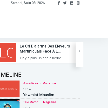
Samedi, Août 08, 2026
Le Cri D'alarme Des Éleveurs
Martiniquais Face À L...
Il n'y a plus un brin d'herbe...
IMELINE
-
Assadissa
Magazine
18:14
Yawmiat Mouslim
-
Télé Maroc
Magazine
18:15