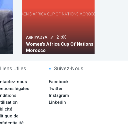
21:00
A
21:05
Africa Cup Of Nations
MEDI 1 TV
Viral
Liens Utiles
Suivez-Nous
ntactez-nous
Facebook
ntions légales
Twitter
nditions
Instagram
tilisation
Linkedin
blicité
litique de
nfidentialité