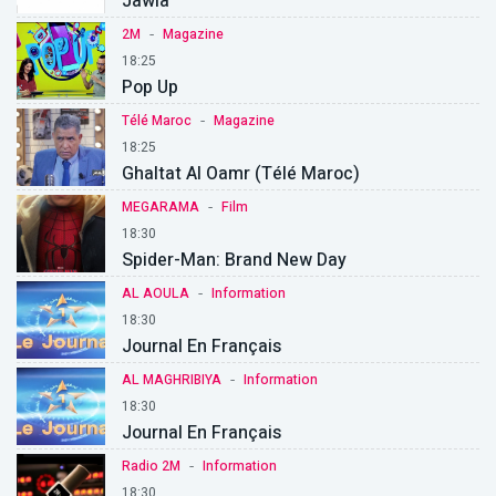
Jawla
-
2M
Magazine
18:25
Pop Up
-
Télé Maroc
Magazine
18:25
Ghaltat Al Oamr (Télé Maroc)
-
MEGARAMA
Film
18:30
Spider-Man: Brand New Day
-
AL AOULA
Information
18:30
Journal En Français
-
AL MAGHRIBIYA
Information
18:30
Journal En Français
-
Radio 2M
Information
18:30