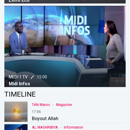
L'info Eco
15:00
MEDI 1 TV
Midi Infos
TIMELINE
-
Télé Maroc
Magazine
17:56
Boyout Allah
-
AL MAGHRIBIYA
Information