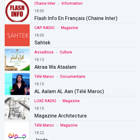
-
Chaine Inter
Information
18:00
Flash Info En Français (chaine Inter)
-
CAP RADIO
Magazine
18:05
Sahtek
-
Assadissa
Culture
18:13
Akraa Wa Ataalam
-
Télé Maroc
Documentaire
18:15
AL Aalam AL Aan (Télé Maroc)
-
LUXE RADIO
Magazine
18:15
Magazine Architecture
-
Télé Maroc
Magazine
18:22