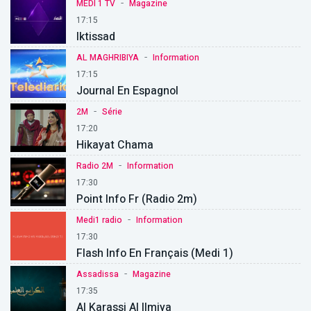
-
MEDI 1 TV
Magazine
17:15
Iktissad
-
AL MAGHRIBIYA
Information
17:15
Journal En Espagnol
-
2M
Série
17:20
Hikayat Chama
-
Radio 2M
Information
17:30
Point Info Fr (Radio 2m)
-
Medi1 radio
Information
17:30
Flash Info En Français (Medi 1)
-
Assadissa
Magazine
17:35
Al Karassi Al Ilmiya