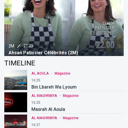
21:25
2M
Ahsan Patissier Célébrités (2M)
TIMELINE
-
AL AOULA
Magazine
16:25
Bin Lbareh Wa Lyoum
-
AL MAGHRIBIYA
Magazine
16:25
Masrah Al Aoula
-
AL MAGHRIBIYA
Magazine
16:27