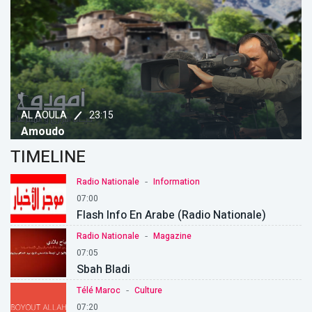
23:15
AL AOULA
Amoudo
TIMELINE
-
Radio Nationale
Information
07:00
Flash Info En Arabe (Radio Nationale)
-
Radio Nationale
Magazine
07:05
Sbah Bladi
-
Télé Maroc
Culture
07:20