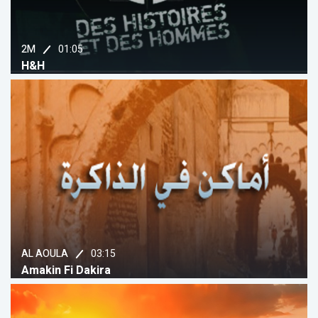
01:05
2M
H&H
03:15
AL AOULA
Amakin Fi Dakira