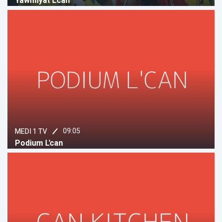
Yawmiyat Lcan
09:05
MEDI 1 TV
Podium L'can