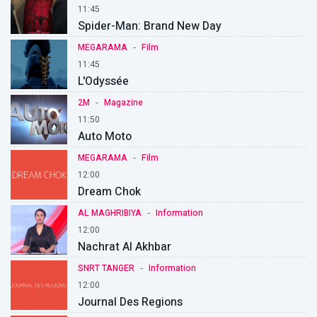
11:45
Spider-Man: Brand New Day
-
MEGARAMA
Film
11:45
L'Odyssée
-
2M
Magazine
11:50
Auto Moto
-
MEGARAMA
Film
12:00
Dream Chok
-
AL MAGHRIBIYA
Information
12:00
Nachrat Al Akhbar
-
SNRT TANGER
Information
12:00
Journal Des Regions