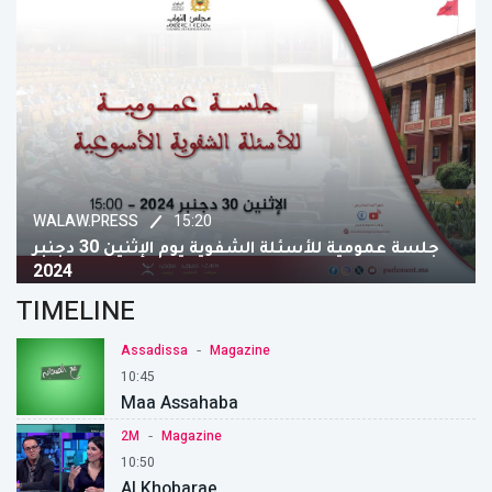
15:20
WALAW.PRESS
جلسة عمومية للأسئلة الشفوية يوم الإثنين 30 دجنبر
2024
TIMELINE
-
Assadissa
Magazine
10:45
Maa Assahaba
-
2M
Magazine
10:50
Al Khobarae