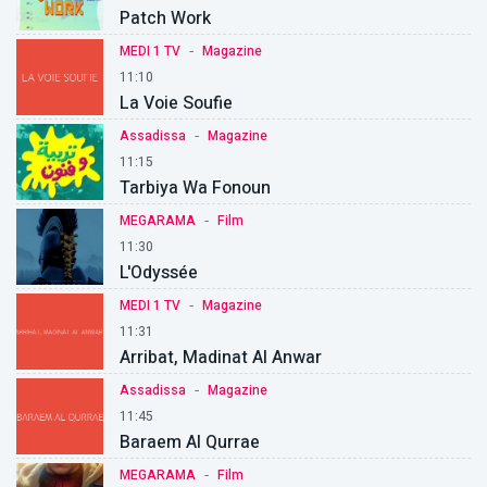
Patch Work
-
MEDI 1 TV
Magazine
11:10
La Voie Soufie
-
Assadissa
Magazine
11:15
Tarbiya Wa Fonoun
-
MEGARAMA
Film
11:30
L'Odyssée
-
MEDI 1 TV
Magazine
11:31
Arribat, Madinat Al Anwar
-
Assadissa
Magazine
11:45
Baraem Al Qurrae
-
MEGARAMA
Film