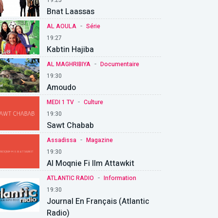
Bnat Laassas
-
AL AOULA
Série
19:27
Kabtin Hajiba
-
AL MAGHRIBIYA
Documentaire
19:30
Amoudo
-
MEDI 1 TV
Culture
19:30
Sawt Chabab
-
Assadissa
Magazine
19:30
Al Moqnie Fi Ilm Attawkit
-
ATLANTIC RADIO
Information
19:30
Journal En Français (Atlantic
Radio)