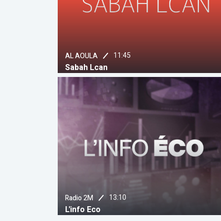
11:45
AL AOULA
Sabah Lcan
13:10
Radio 2M
L'info Eco