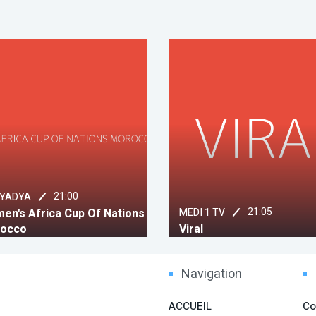
21:05
21:15
MEDI 1 TV
Télé Maroc
Viral
Al Ousbouaa Arriyadi
Navigation
ACCUEIL
Co