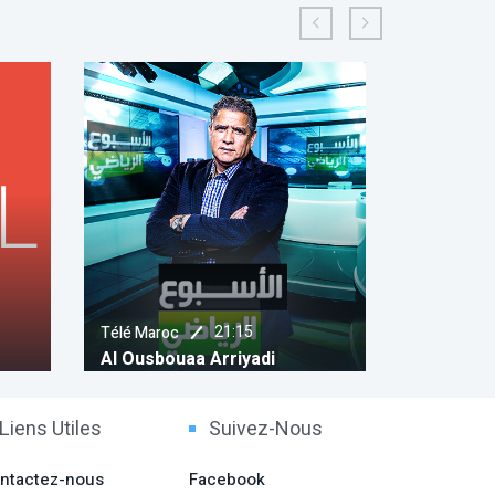
21:30
AL MAGHRIBIYA
AL MA
Amalay
Amal
Liens Utiles
Suivez-Nous
ntactez-nous
Facebook