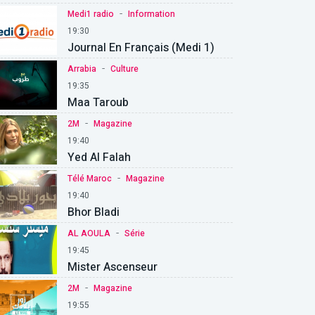
-
Medi1 radio
Information
19:30
Journal En Français (Medi 1)
-
Arrabia
Culture
19:35
Maa Taroub
-
2M
Magazine
19:40
Yed Al Falah
-
Télé Maroc
Magazine
19:40
Bhor Bladi
-
AL AOULA
Série
19:45
Mister Ascenseur
-
2M
Magazine
19:55