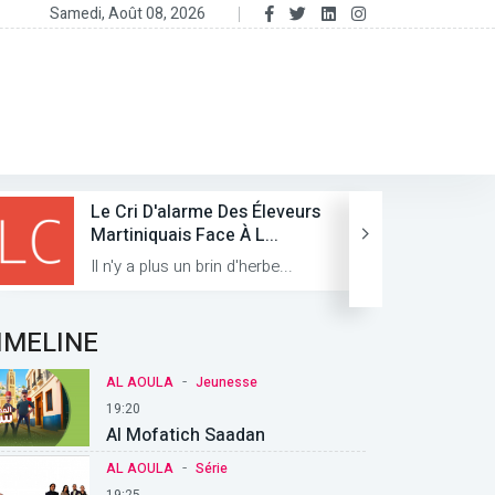
Samedi, Août 08, 2026
Le Cri D'alarme Des Éleveurs
Martiniquais Face À L...
Il n'y a plus un brin d'herbe...
IMELINE
-
AL AOULA
Jeunesse
19:20
Al Mofatich Saadan
-
AL AOULA
Série
19:25