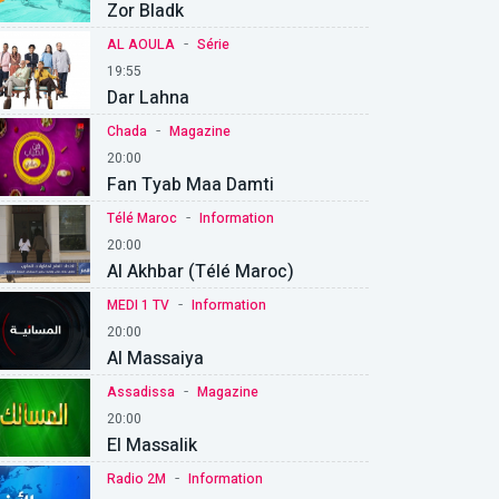
Zor Bladk
-
AL AOULA
Série
19:55
Dar Lahna
-
Chada
Magazine
20:00
Fan Tyab Maa Damti
-
Télé Maroc
Information
20:00
Al Akhbar (Télé Maroc)
-
MEDI 1 TV
Information
20:00
Al Massaiya
-
Assadissa
Magazine
20:00
El Massalik
-
Radio 2M
Information