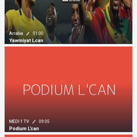
01:00
Arrabia
Yawmiyat Lcan
09:05
MEDI 1 TV
Podium L'can