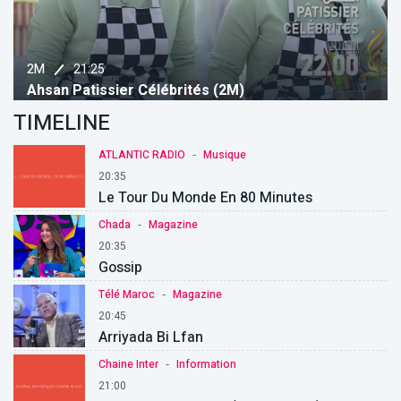
21:25
2M
Ahsan Patissier Célébrités (2M)
TIMELINE
-
ATLANTIC RADIO
Musique
20:35
Le Tour Du Monde En 80 Minutes
-
Chada
Magazine
20:35
Gossip
-
Télé Maroc
Magazine
20:45
Arriyada Bi Lfan
-
Chaine Inter
Information
21:00