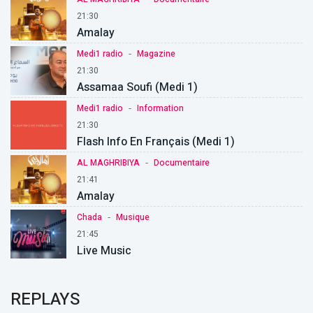
21:30
Amalay
-
Medi1 radio
Magazine
21:30
Assamaa Soufi (Medi 1)
-
Medi1 radio
Information
21:30
Flash Info En Français (Medi 1)
-
AL MAGHRIBIYA
Documentaire
21:41
Amalay
-
Chada
Musique
21:45
Live Music
REPLAYS