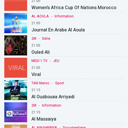
21:00
Women's Africa Cup Of Nations Morocco
-
AL AOULA
Information
21:00
Journal En Arabe Al Aoula
-
2M
Série
21:00
Ouled Ali
-
MEDI 1 TV
JEU
21:05
Viral
-
Télé Maroc
Sport
21:15
Al Ousbouaa Arriyadi
-
2M
Information
21:15
Al Massaiya
-
AL MAGHRIBIYA
Documentaire