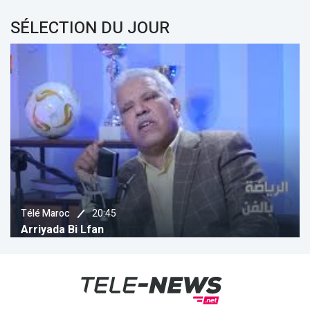
SÉLECTION DU JOUR
20:45
ARRIYADYA
 Lfan
Women's Af