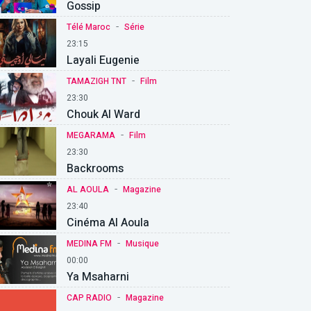
Gossip
-
Télé Maroc
Série
23:15
Layali Eugenie
-
TAMAZIGH TNT
Film
23:30
Chouk Al Ward
-
MEGARAMA
Film
23:30
Backrooms
-
AL AOULA
Magazine
23:40
Cinéma Al Aoula
-
MEDINA FM
Musique
00:00
Ya Msaharni
-
CAP RADIO
Magazine