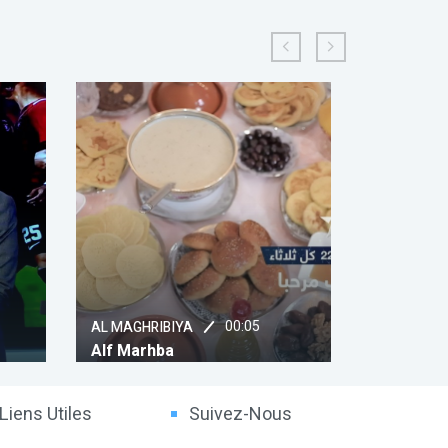
00:10
Chada
Télé Maroc
Assahm (Chada Tv)
Mintaka 
Liens Utiles
Suivez-Nous