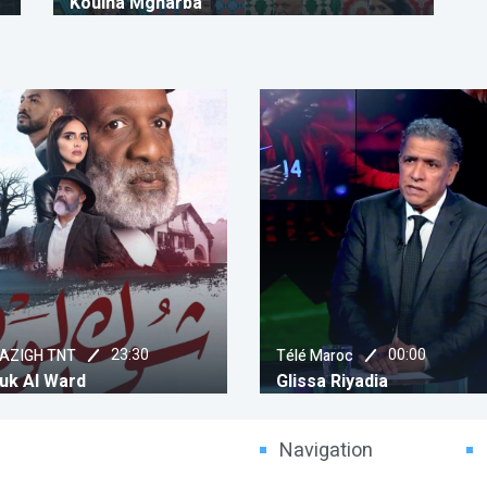
Koulna Mgharba
00:00
00:05
 Maroc
AL MAGHRIBIYA
sa Riyadia
Alf Marhba
Navigation