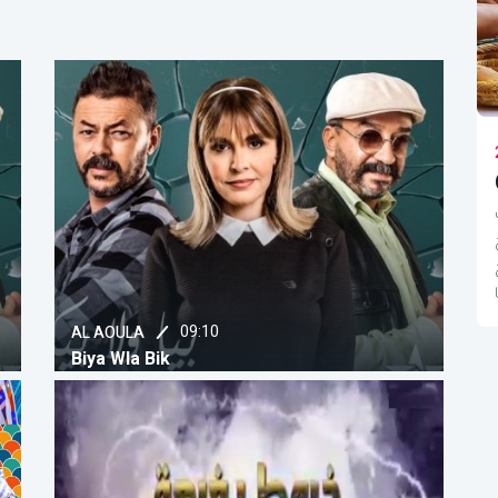
Magazine
06:00
2M
Ch'hiwat Bladi
المطبخ المغربي معروف بتنوع أطباقه التي تأثرت
بمطابخ عدد من الدول والثقافات. فقد تأثر بالمطابخ
العربية الأندلسية، المطبخ التركي العثماني، المطبخ
الأمازيغي وغيرها
09:10
AL AOULA
Biya Wla Bik