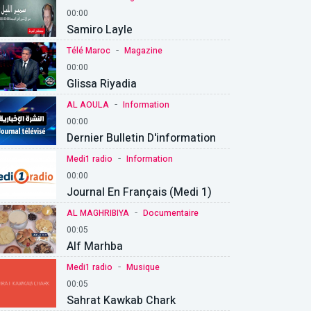
00:00
Samiro Layle
-
Télé Maroc
Magazine
00:00
Glissa Riyadia
-
AL AOULA
Information
00:00
Dernier Bulletin D'information
-
Medi1 radio
Information
00:00
Journal En Français (Medi 1)
-
AL MAGHRIBIYA
Documentaire
00:05
Alf Marhba
-
Medi1 radio
Musique
00:05
Sahrat Kawkab Chark