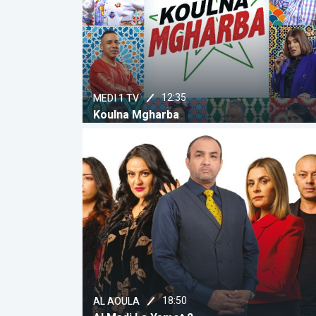
12:35
MEDI 1 TV
Koulna Mgharba
18:50
AL AOULA