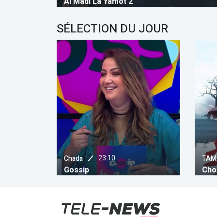
Al Madi La Yamot 2
SÉLECTION DU JOUR
23:30
TAMAZIGH TNT
Télé
Chouk Al Ward
Glis