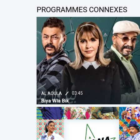
PROGRAMMES CONNEXES
Série
02:05
2M
AL Amana (2M)
المطبخ
بمطابخ عد
العربية ا
03:45
AL AOULA
Biya Wla Bik