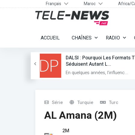
Français
Maroc
Africa/C
ACCUEIL
CHAÎNES
RADIO
cent Tue
DALSI : Pourquoi Les Formats 
.
Séduisent Autant L...
 a tu...
En quelques années, l’influenc...
Série
Turquie
Turc
AL Amana (2M)
2M