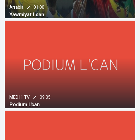
01:00
Arrabia
Yawmiyat Lcan
09:05
MEDI 1 TV
Podium L'can