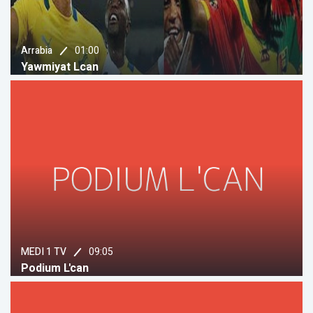
01:00
Arrabia
Yawmiyat Lcan
09:05
MEDI 1 TV
Podium L'can