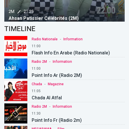
21:25
2M
Ahsan Patissier Célébrités (2M)
TIMELINE
-
Radio Nationale
Information
11:00
Flash Info En Arabe (Radio Nationale)
-
Radio 2M
Information
11:00
Point Info Ar (Radio 2M)
-
Chada
Magazine
11:05
Chada Al Atfal
-
Radio 2M
Information
11:30
Point Info Fr (Radio 2m)
-