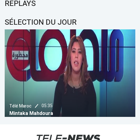
REPLAYS
SÉLECTION DU JOUR
05:35
élé Maroc
C
intaka Mahdoura
M