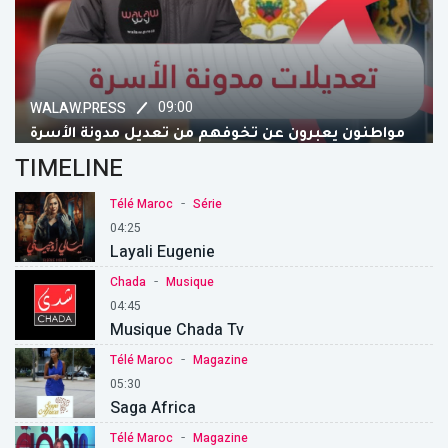
09:00
WALAW.PRESS
مواطنون يعبرون عن تخوفهم من تعديل مدونة الأسرة
TIMELINE
-
Télé Maroc
Série
04:25
Layali Eugenie
-
Chada
Musique
04:45
Musique Chada Tv
-
Télé Maroc
Magazine
05:30
Saga Africa
-
Télé Maroc
Magazine