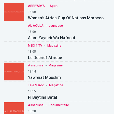
-
ARRIYADYA
Sport
18:00
Women's Africa Cup Of Nations Morocco
-
AL AOULA
Jeunesse
18:00
Alam Zayneb Wa Nafnouf
-
MEDI 1 TV
Magazine
18:05
Le Debrief Afrique
-
Assadissa
Magazine
18:14
Yawmiat Mouslim
-
Télé Maroc
Magazine
18:15
Fi Baytina Batal
-
Assadissa
Documentaire
18:28