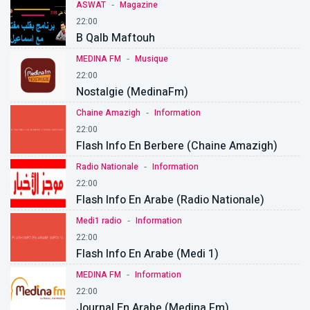
-
ASWAT
Magazine
22:00
B Qalb Maftouh
-
MEDINA FM
Musique
22:00
Nostalgie (MedinaFm)
-
Chaine Amazigh
Information
22:00
Flash Info En Berbere (Chaine Amazigh)
-
Radio Nationale
Information
22:00
Flash Info En Arabe (Radio Nationale)
-
Medi1 radio
Information
22:00
Flash Info En Arabe (Medi 1)
-
MEDINA FM
Information
22:00
Journal En Arabe (Medina Fm)