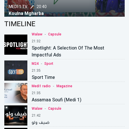
20:40
MEDI 1 TV
Koulna Mgharba
TIMELINE
-
Walaw
Capsule
21:32
Spotlight: A Selection Of The Most
Impactful Ads
-
M24
Sport
21:35
Sport Time
-
Medi1 radio
Magazine
21:35
Assamaa Soufi (Medi 1)
-
Walaw
Capsule
21:42
ضيف ولو