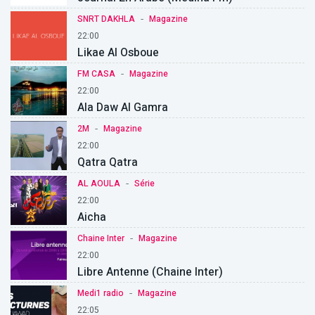
-
SNRT DAKHLA
Magazine
22:00
Likae Al Osboue
-
FM CASA
Magazine
22:00
Ala Daw Al Gamra
-
2M
Magazine
22:00
Qatra Qatra
-
AL AOULA
Série
22:00
Aicha
-
Chaine Inter
Magazine
22:00
Libre Antenne (Chaine Inter)
-
Medi1 radio
Magazine
22:05