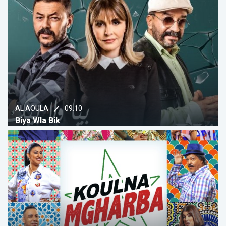
09:10
AL AOULA
Biya Wla Bik