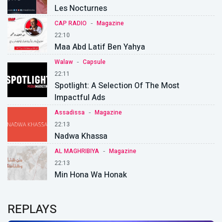
Les Nocturnes
-
CAP RADIO
Magazine
22:10
Maa Abd Latif Ben Yahya
-
Walaw
Capsule
22:11
Spotlight: A Selection Of The Most
Impactful Ads
-
Assadissa
Magazine
22:13
Nadwa Khassa
-
AL MAGHRIBIYA
Magazine
22:13
Min Hona Wa Honak
REPLAYS