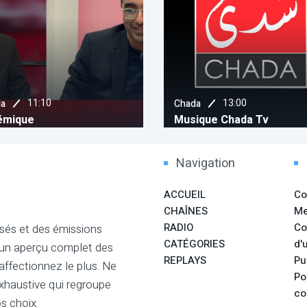
13:00
1
Chada
Télé Maroc
Musique Chada Tv
Glissa Riyadia
Navigation
ACCUEIL
Co
CHAÎNES
Me
RADIO
Co
sés et des émissions
CATÉGORIES
d'u
 un aperçu complet des
REPLAYS
Pu
ffectionnez le plus. Ne
Po
xhaustive qui regroupe
co
s choix.