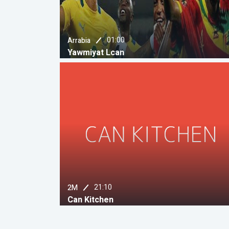
01:00
Arrabia
Yawmiyat Lcan
21:10
2M
Can Kitchen