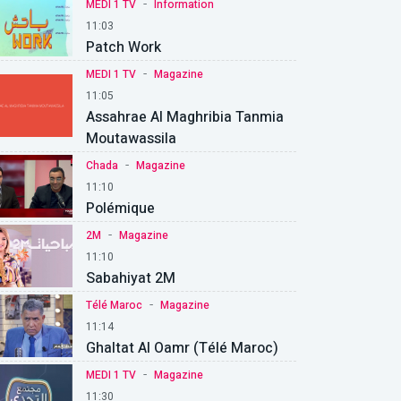
-
MEDI 1 TV
Information
11:03
Patch Work
-
MEDI 1 TV
Magazine
11:05
Assahrae Al Maghribia Tanmia
Moutawassila
-
Chada
Magazine
11:10
Polémique
-
2M
Magazine
11:10
Sabahiyat 2M
-
Télé Maroc
Magazine
11:14
Ghaltat Al Oamr (Télé Maroc)
-
MEDI 1 TV
Magazine
11:30