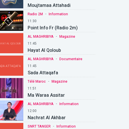
Moujtamaa Attahadi
-
Radio 2M
Information
11:30
Point Info Fr (Radio 2m)
-
AL MAGHRIBIYA
Magazine
11:45
Hayat Al Qoloub
-
AL MAGHRIBIYA
Documentaire
11:45
Sada Attaqafa
-
Télé Maroc
Magazine
11:51
Ma Waraa Assitar
-
AL MAGHRIBIYA
Information
12:00
Nachrat Al Akhbar
-
SNRT TANGER
Information