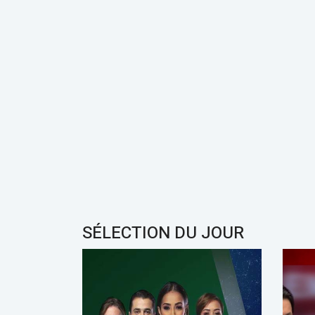
21:15
Magazine
11:10
2M
Sabahiyat 2M
???? ??????? ????? ???? ???
?????? ?????? ??? ???? ????
?????? ???????? ??????? ??
?? ?????? ????? ???????? ??
??????? ??? ?????????
SÉLECTION DU JOUR