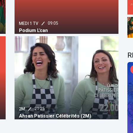
09:05
MEDI 1 TV
Podium L'can
R
21:25
2M
Ahsan Patissier Célébrités (2M)