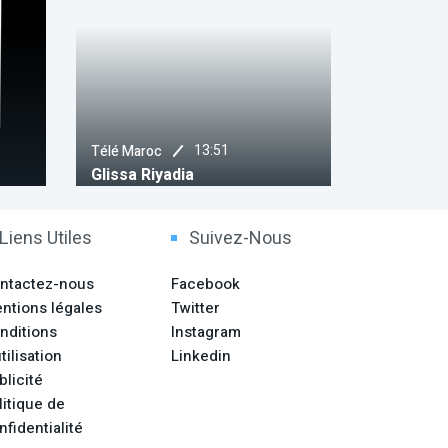
14:45
ARRIYADYA
3:51
Liga Endesa : Championnat
D'espagne De Basket-Ball
Liens Utiles
Suivez-Nous
ntactez-nous
Facebook
ntions légales
Twitter
nditions
Instagram
tilisation
Linkedin
blicité
litique de
nfidentialité