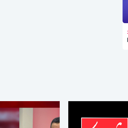
Information
20:30
2M
Info Soir
 ????? ??? ??
? ???????
????? ????????
??? ??????