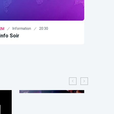
Information
21:15
2M
Al Massaiya