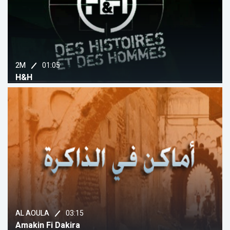
01:05
2M
H&H
03:15
AL AOULA
Amakin Fi Dakira