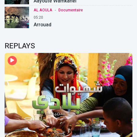
Aayoute Wamkahel
-
AL AOULA
Documentaire
05:20
Arrouad
REPLAYS