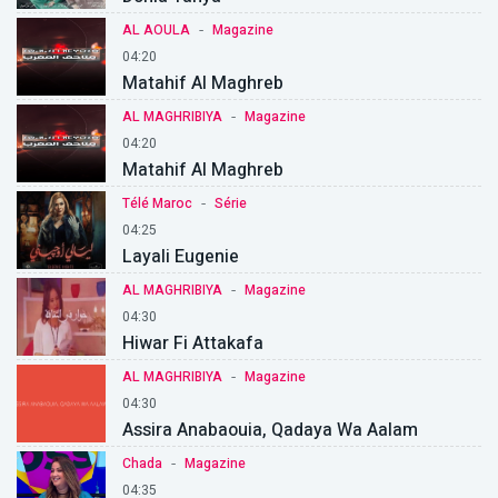
-
AL AOULA
Magazine
04:20
Matahif Al Maghreb
-
AL MAGHRIBIYA
Magazine
04:20
Matahif Al Maghreb
-
Télé Maroc
Série
04:25
Layali Eugenie
-
AL MAGHRIBIYA
Magazine
04:30
Hiwar Fi Attakafa
-
AL MAGHRIBIYA
Magazine
04:30
Assira Anabaouia, Qadaya Wa Aalam
-
Chada
Magazine
04:35