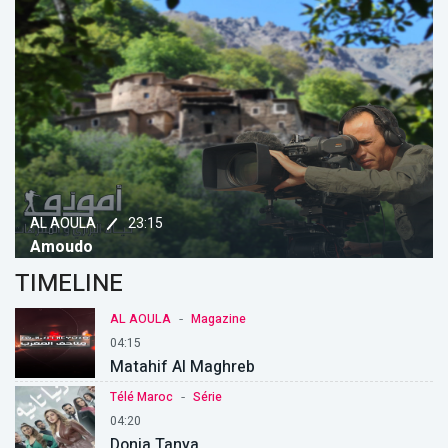
23:15
AL AOULA
Amoudo
TIMELINE
-
AL AOULA
Magazine
04:15
Matahif Al Maghreb
-
Télé Maroc
Série
04:20
Donia Tanya