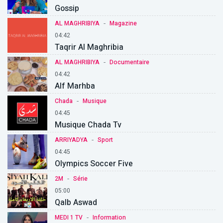
Gossip
-
AL MAGHRIBIYA
Magazine
04:42
Taqrir Al Maghribia
-
AL MAGHRIBIYA
Documentaire
04:42
Alf Marhba
-
Chada
Musique
04:45
Musique Chada Tv
-
ARRIYADYA
Sport
04:45
Olympics Soccer Five
-
2M
Série
05:00
Qalb Aswad
-
MEDI 1 TV
Information