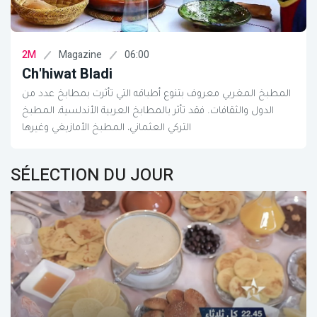
Magazine
06:00
2M
Ch'hiwat Bladi
المطبخ المغربي معروف بتنوع أطباقه التي تأثرت بمطابخ عدد من
الدول والثقافات. فقد تأثر بالمطابخ العربية الأندلسية، المطبخ
التركي العثماني، المطبخ الأمازيغي وغيرها
SÉLECTION DU JOUR