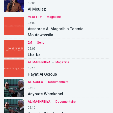
05:00
Al Moujaz
-
MEDI 1 TV
Magazine
05:03
Assahrae Al Maghribia Tanmia
Moutawassila
-
2M
Série
05:05
Lharba
-
AL MAGHRIBIYA
Magazine
05:10
Hayat Al Qoloub
-
AL AOULA
Documentaire
05:10
Aayoute Wamkahel
-
AL MAGHRIBIYA
Documentaire
05:10