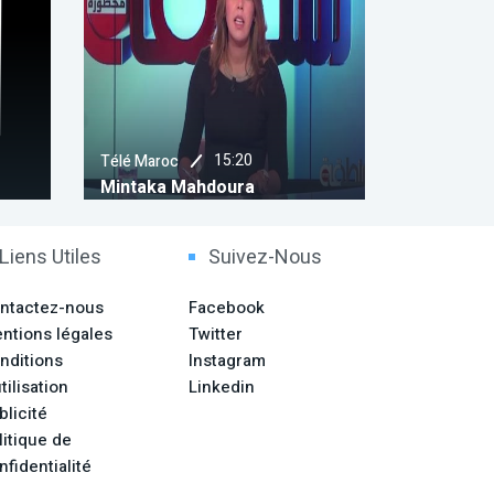
15:20
Télé Maroc
Télé Maroc
Mintaka Mahdoura
Sbahkom
Liens Utiles
Suivez-Nous
ntactez-nous
Facebook
ntions légales
Twitter
nditions
Instagram
tilisation
Linkedin
blicité
litique de
nfidentialité