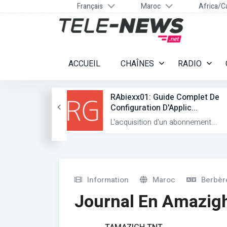
Français
Maroc
Africa/C
ACCUEIL
CHAÎNES
RADIO
Formats TV
RAbiexx01: Guide Complet De
Configuration D'Applic...
luenc...
L'acquisition d'un abonnement...
Information
Maroc
Berbèr
Journal En Amazigh