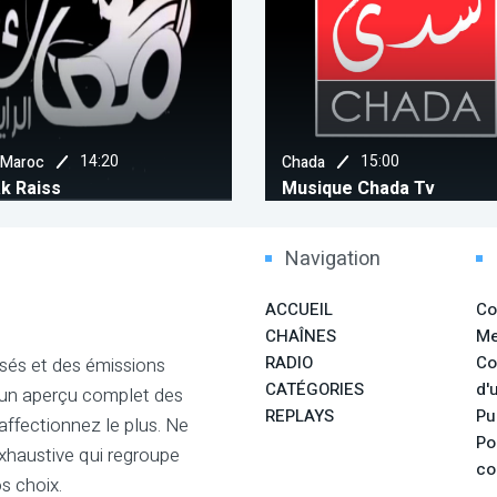
14:20
15:00
 Maroc
Chada
k Raiss
Musique Chada Tv
Navigation
ACCUEIL
Co
CHAÎNES
Me
RADIO
Co
sés et des émissions
CATÉGORIES
d'u
 un aperçu complet des
REPLAYS
Pu
ffectionnez le plus. Ne
Po
xhaustive qui regroupe
co
s choix.