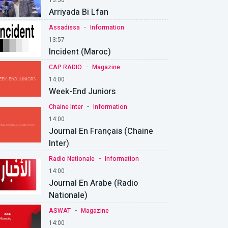
Arriyada Bi Lfan
-
Assadissa
Information
13:57
Incident (Maroc)
-
CAP RADIO
Magazine
14:00
Week-End Juniors
-
Chaine Inter
Information
14:00
Journal En Français (Chaine
Inter)
-
Radio Nationale
Information
14:00
Journal En Arabe (Radio
Nationale)
-
ASWAT
Magazine
14:00