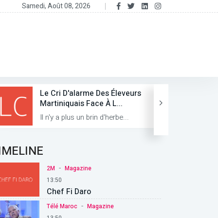
Samedi, Août 08, 2026
Le Cri D'alarme Des Éleveurs
Martiniquais Face À L...
Il n'y a plus un brin d'herbe...
IMELINE
-
2M
Magazine
13:50
Chef Fi Daro
-
Télé Maroc
Magazine
13:50