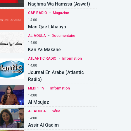
Naghma Wa Hamssa (Aswat)
-
CAP RADIO
Magazine
14:00
Man Qae Lkhabya
-
AL AOULA
Documentaire
14:00
Kan Ya Makane
-
ATLANTIC RADIO
Information
14:00
Journal En Arabe (Atlantic
Radio)
-
MEDI 1 TV
Information
14:00
Al Moujaz
-
AL AOULA
Série
14:00
Assir Al Qadim