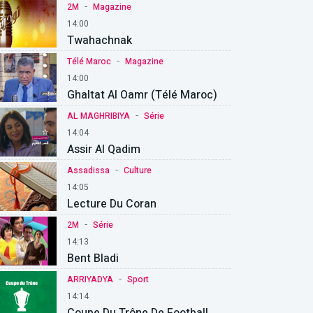
-
2M
Magazine
14:00
Twahachnak
-
Télé Maroc
Magazine
14:00
Ghaltat Al Oamr (Télé Maroc)
-
AL MAGHRIBIYA
Série
14:04
Assir Al Qadim
-
Assadissa
Culture
14:05
Lecture Du Coran
-
2M
Série
14:13
Bent Bladi
-
ARRIYADYA
Sport
14:14
Coupe Du Trône De Football