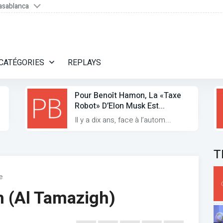
asablanca
CATÉGORIES
REPLAYS
Pour Benoît Hamon, La «taxe
Robot» D’Elon Musk Est...
Il y a dix ans, face à l’autom...
T
e
 (Al Tamazigh)