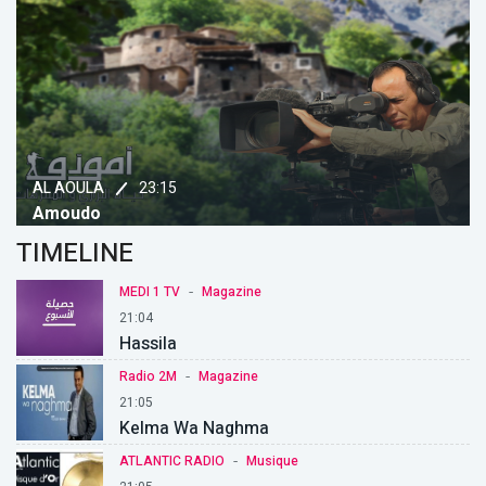
23:15
AL AOULA
Amoudo
TIMELINE
-
MEDI 1 TV
Magazine
21:04
Hassila
-
Radio 2M
Magazine
21:05
Kelma Wa Naghma
-
ATLANTIC RADIO
Musique