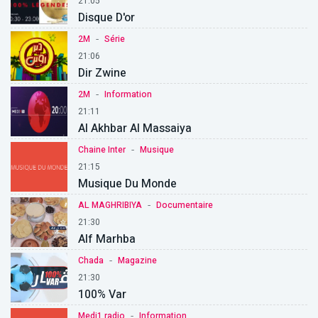
21:05
Disque D'or
-
2M
Série
21:06
Dir Zwine
-
2M
Information
21:11
Al Akhbar Al Massaiya
-
Chaine Inter
Musique
21:15
Musique Du Monde
-
AL MAGHRIBIYA
Documentaire
21:30
Alf Marhba
-
Chada
Magazine
21:30
100% Var
-
Medi1 radio
Information