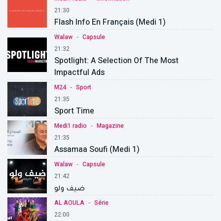
21:30
Flash Info En Français (Medi 1)
-
Walaw
Capsule
21:32
Spotlight: A Selection Of The Most
Impactful Ads
-
M24
Sport
21:35
Sport Time
-
Medi1 radio
Magazine
21:35
Assamaa Soufi (Medi 1)
-
Walaw
Capsule
21:42
ضيف ولو
-
AL AOULA
Série
22:00