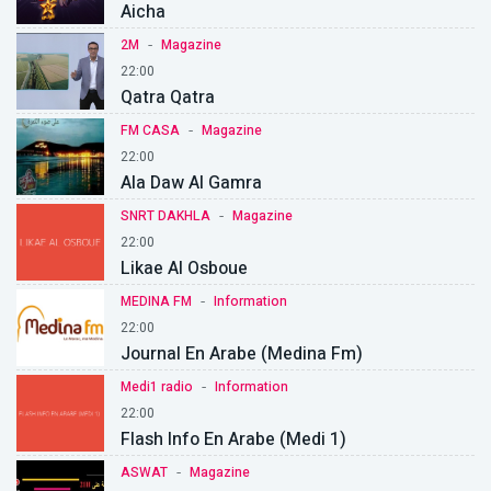
Aicha
-
2M
Magazine
22:00
Qatra Qatra
-
FM CASA
Magazine
22:00
Ala Daw Al Gamra
-
SNRT DAKHLA
Magazine
22:00
Likae Al Osboue
-
MEDINA FM
Information
22:00
Journal En Arabe (Medina Fm)
-
Medi1 radio
Information
22:00
Flash Info En Arabe (Medi 1)
-
ASWAT
Magazine