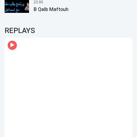
22:00
B Qalb Maftouh
REPLAYS