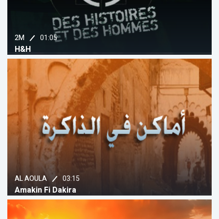
01:05
2M
H&H
03:15
AL AOULA
Amakin Fi Dakira