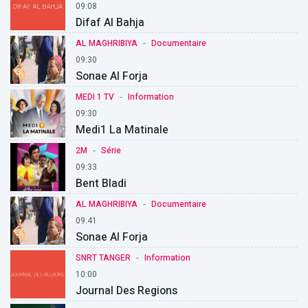
09:08
Difaf Al Bahja
-
AL MAGHRIBIYA
Documentaire
09:30
Sonae Al Forja
-
MEDI 1 TV
Information
09:30
Medi1 La Matinale
-
2M
Série
09:33
Bent Bladi
-
AL MAGHRIBIYA
Documentaire
09:41
Sonae Al Forja
-
SNRT TANGER
Information
10:00
Journal Des Regions