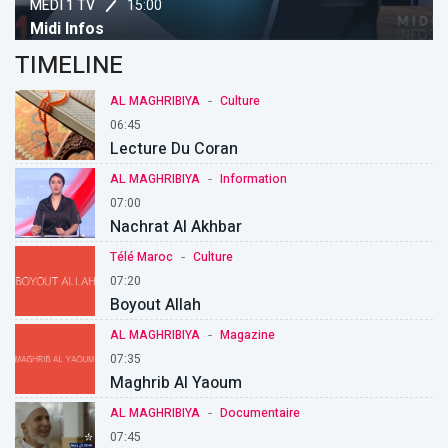
15:00
MEDI 1 TV
Midi Infos
TIMELINE
-
AL MAGHRIBIYA
Culture
06:45
Lecture Du Coran
-
AL MAGHRIBIYA
Information
07:00
Nachrat Al Akhbar
-
Télé Maroc
Culture
07:20
Boyout Allah
-
AL MAGHRIBIYA
Magazine
07:35
Maghrib Al Yaoum
-
AL MAGHRIBIYA
Documentaire
07:45