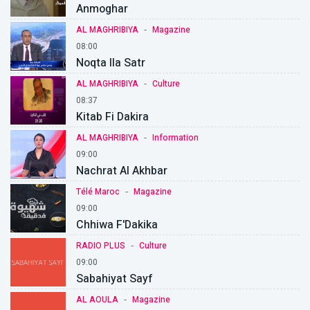
Anmoghar
-
AL MAGHRIBIYA
Magazine
08:00
Noqta Ila Satr
-
AL MAGHRIBIYA
Culture
08:37
Kitab Fi Dakira
-
AL MAGHRIBIYA
Information
09:00
Nachrat Al Akhbar
-
Télé Maroc
Magazine
09:00
Chhiwa F'Dakika
-
RADIO PLUS
Culture
09:00
Sabahiyat Sayf
-
AL AOULA
Magazine