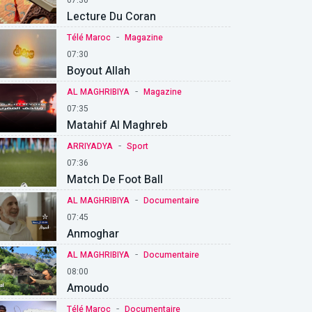
Lecture Du Coran
-
Télé Maroc
Magazine
07:30
Boyout Allah
-
AL MAGHRIBIYA
Magazine
07:35
Matahif Al Maghreb
-
ARRIYADYA
Sport
07:36
Match De Foot Ball
-
AL MAGHRIBIYA
Documentaire
07:45
Anmoghar
-
AL MAGHRIBIYA
Documentaire
08:00
Amoudo
-
Télé Maroc
Documentaire