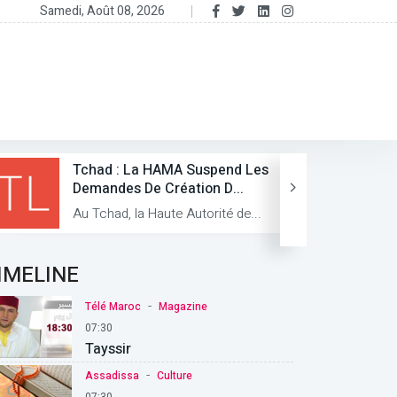
Samedi, Août 08, 2026
Tchad : La HAMA Suspend Les
Demandes De Création D...
Au Tchad, la Haute Autorité de...
IMELINE
-
Télé Maroc
Magazine
07:30
Tayssir
-
Assadissa
Culture
07:30