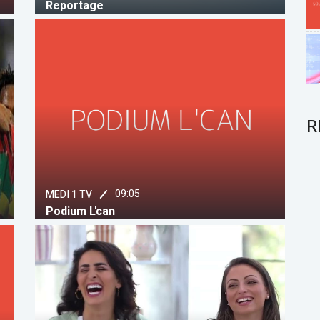
Reportage
R
09:05
MEDI 1 TV
Podium L'can