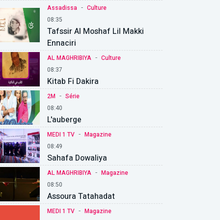
-
Assadissa
Culture
08:35
Tafssir Al Moshaf Lil Makki
Ennaciri
-
AL MAGHRIBIYA
Culture
08:37
Kitab Fi Dakira
-
2M
Série
08:40
L'auberge
-
MEDI 1 TV
Magazine
08:49
Sahafa Dowaliya
-
AL MAGHRIBIYA
Magazine
08:50
Assoura Tatahadat
-
MEDI 1 TV
Magazine