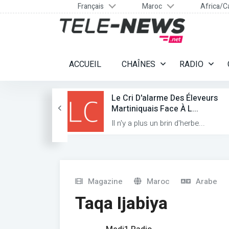
Français
Maroc
Africa/C
ACCUEIL
CHAÎNES
RADIO
stes
Le Cri D'alarme Des Éleveurs
...
Martiniquais Face À L...
stes...
Il n'y a plus un brin d'herbe...
Magazine
Maroc
Arabe
Taqa Ijabiya