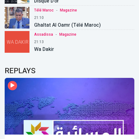
Disque D'or
-
Télé Maroc
Magazine
21:10
Ghaltat Al Oamr (Télé Maroc)
-
Assadissa
Magazine
21:13
Wa Dakir
REPLAYS