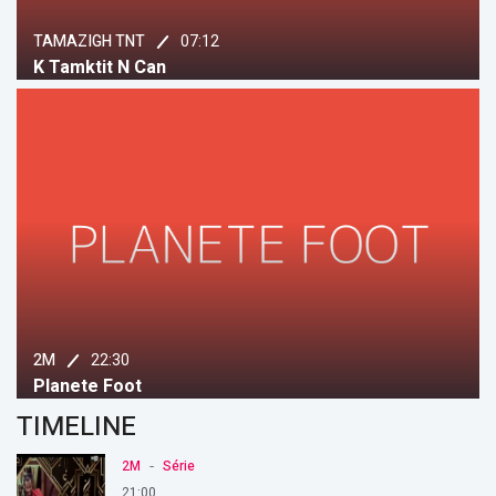
07:12
TAMAZIGH TNT
K Tamktit N Can
22:30
2M
Planete Foot
TIMELINE
-
2M
Série
21:00