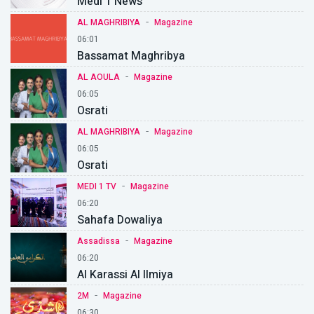
Medi 1 News
-
AL MAGHRIBIYA
Magazine
06:01
Bassamat Maghribya
-
AL AOULA
Magazine
06:05
Osrati
-
AL MAGHRIBIYA
Magazine
06:05
Osrati
-
MEDI 1 TV
Magazine
06:20
Sahafa Dowaliya
-
Assadissa
Magazine
06:20
Al Karassi Al Ilmiya
-
2M
Magazine
06:30