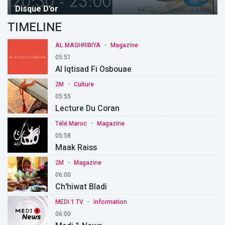
Disque D'or
TIMELINE
-
AL MAGHRIBIYA
Magazine
05:51
Al Iqtisad Fi Osbouae
-
2M
Culture
05:55
Lecture Du Coran
-
Télé Maroc
Magazine
05:58
Maak Raiss
-
2M
Magazine
06:00
Ch'hiwat Bladi
-
MEDI 1 TV
Information
06:00