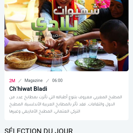
Magazine
06:00
2M
Ch'hiwat Bladi
المطبخ المغربي معروف بتنوع أطباقه التي تأثرت بمطابخ عدد من
الدول والثقافات. فقد تأثر بالمطابخ العربية الأندلسية، المطبخ
التركي العثماني، المطبخ الأمازيغي وغيرها
SÉLECTION DU JOUR