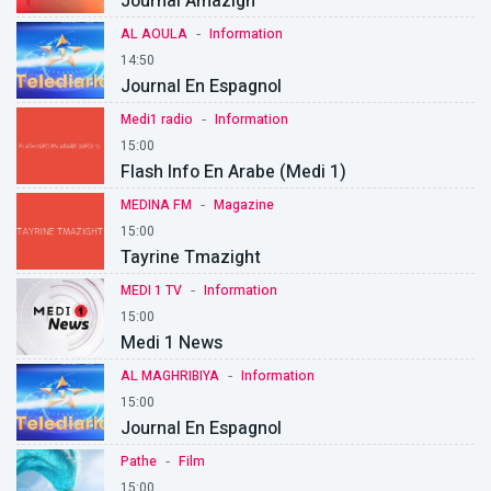
Journal Amazigh
-
AL AOULA
Information
14:50
Journal En Espagnol
-
Medi1 radio
Information
15:00
Flash Info En Arabe (Medi 1)
-
MEDINA FM
Magazine
15:00
Tayrine Tmazight
-
MEDI 1 TV
Information
15:00
Medi 1 News
-
AL MAGHRIBIYA
Information
15:00
Journal En Espagnol
-
Pathe
Film
15:00