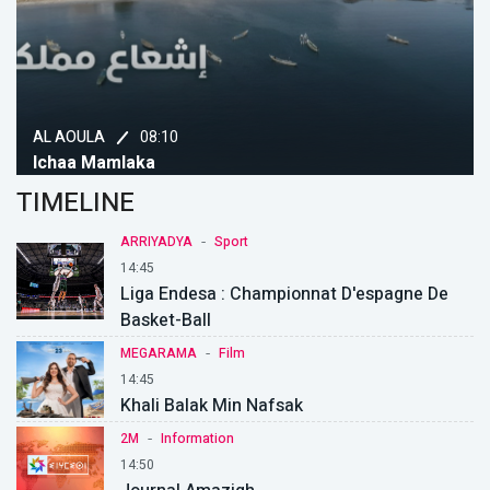
08:10
AL AOULA
Ichaa Mamlaka
TIMELINE
-
ARRIYADYA
Sport
14:45
Liga Endesa : Championnat D'espagne De
Basket-Ball
-
MEGARAMA
Film
14:45
Khali Balak Min Nafsak
-
2M
Information
14:50