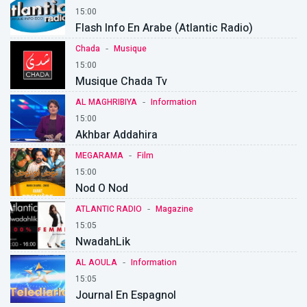
15:00
Flash Info En Arabe (Atlantic Radio)
-
Chada
Musique
15:00
Musique Chada Tv
-
AL MAGHRIBIYA
Information
15:00
Akhbar Addahira
-
MEGARAMA
Film
15:00
Nod O Nod
-
ATLANTIC RADIO
Magazine
15:05
NwadahLik
-
AL AOULA
Information
15:05
Journal En Espagnol